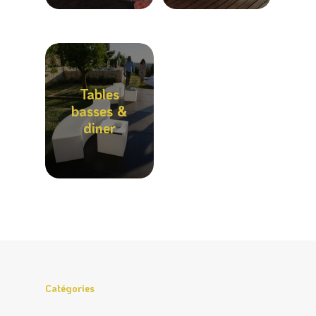
Lounge
Appeler
Tables
basses &
diner
Catégories