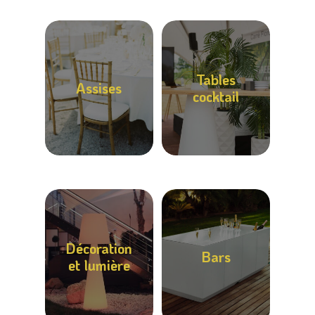
Tables
Assises
cocktail
Décoration
Bars
et lumière
Accueil
Retour vers le sit