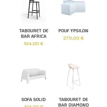
Ajouter Au
Ajouter Au
TABOURET DE
POUF YPSILON
Panier
Panier
BAR AFRICA
270,00
€
104,00
€
Ajouter Au
Ajouter Au
SOFA SOLID
TABOURET DE
Panier
Panier
BAR DIAMOND
314,00
€