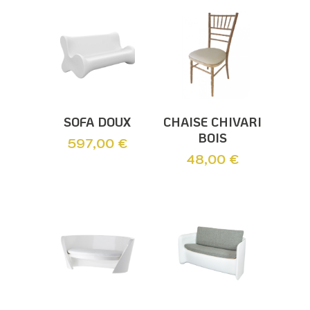
Ajouter Au
Ajouter Au
SOFA DOUX
CHAISE CHIVARI
Panier
Panier
BOIS
597,00
€
48,00
€