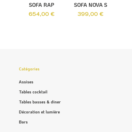
Ajouter Au
Ajouter Au
SOFA RAP
SOFA NOVA S
Panier
Panier
654,00
€
399,00
€
Catégories
Assises
Tables cocktail
Tables basses & diner
Décoration et lumière
Bars