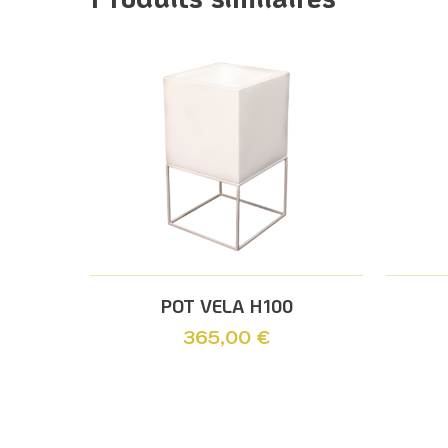
Ajouter Au Panier
POT VELA H100
365,00
€