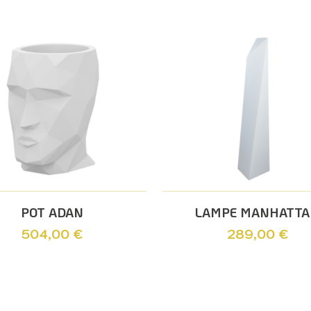
Ajouter Au Panier
Ajouter Au Panier
POT ADAN
LAMPE MANHATT
504,00
€
289,00
€