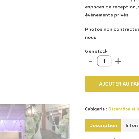
espaces de réception, s
événements privés.
Photos non contractuel
nous !
6 en stock
AJOUTER AU PAN
Catégorie :
Décoration et 
Description
Infor