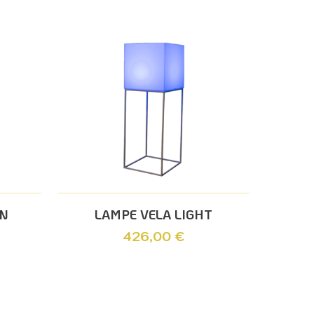
Ajouter Au Panier
AN
LAMPE VELA LIGHT
426,00
€