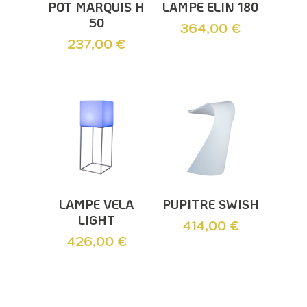
Ajouter Au
Ajouter Au
POT MARQUIS H
LAMPE ELIN 180
Panier
Panier
50
364,00
€
237,00
€
Ajouter Au
Ajouter Au
LAMPE VELA
PUPITRE SWISH
Panier
Panier
LIGHT
414,00
€
426,00
€