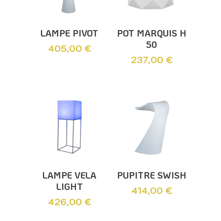
Ajouter Au
Ajouter Au
LAMPE PIVOT
POT MARQUIS H
Panier
Panier
50
405,00
€
237,00
€
Ajouter Au
Ajouter Au
LAMPE VELA
PUPITRE SWISH
Panier
Panier
LIGHT
414,00
€
426,00
€