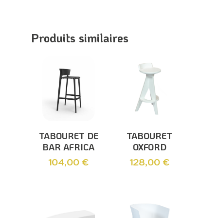
Produits similaires
Ajouter Au
Ajouter Au
TABOURET DE
TABOURET
Panier
Panier
BAR AFRICA
OXFORD
104,00
€
128,00
€