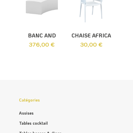
Ajouter Au
Ajouter Au
BANC AND
CHAISE AFRICA
Panier
Panier
376,00
€
30,00
€
Catégories
Assises
Tables cocktail