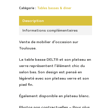
Catégorie :
Tables basses & diner
Description
Informations complémentaires
Vente de mobilier d’occasion sur
Toulouse.
La table basse DELTA et son plateau en
verre représentent l’élément chic du
salon bas. Son design est pensé en
légèreté avec son plateau verre et son
pied fin.
Également disponible en plateau blanc
.
Accueil
Retour vers le sit
Photos non contractuelles – Pour plus