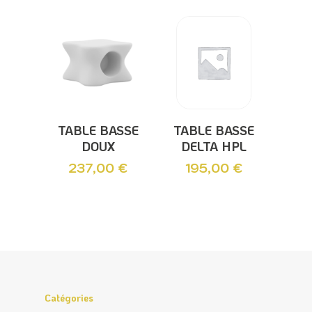
Ajouter Au
Ajouter Au
TABLE BASSE
TABLE BASSE
Panier
Panier
DELTA HPL
DOUX
195,00
€
237,00
€
Catégories