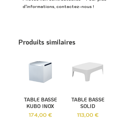
Lounge
d’informations, contactez-nous !
Appeler
Produits similaires
Ajouter Au
Ajouter Au
TABLE BASSE
TABLE BASSE
Panier
Panier
KUBO INOX
SOLID
174,00
€
113,00
€