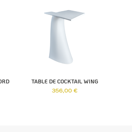
Ajouter Au Panier
FORD
TABLE DE COCKTAIL WING
356,00
€