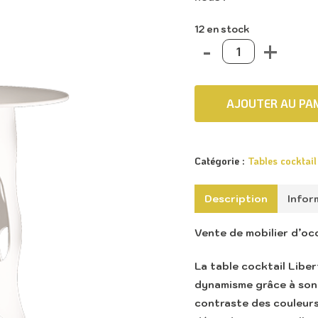
12 en stock
AJOUTER AU PAN
Catégorie :
Tables cocktail
Description
Infor
Vente de mobilier d’oc
La table cocktail Libert
dynamisme grâce à son j
contraste des couleurs