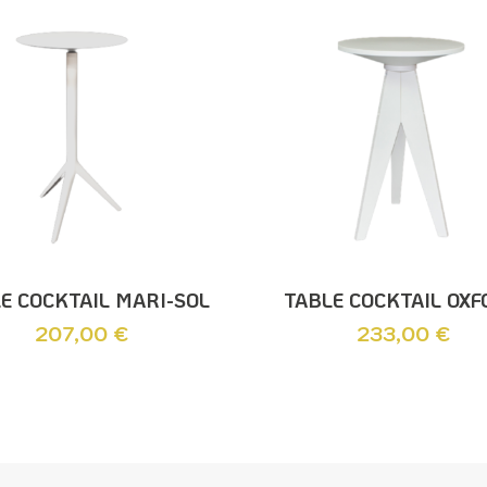
Ajouter Au Panier
Ajouter Au Panier
E COCKTAIL MARI-SOL
TABLE COCKTAIL OX
207,00
€
233,00
€