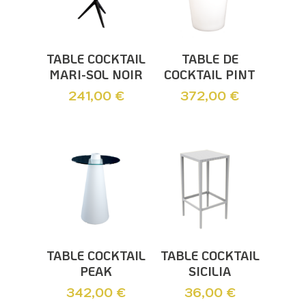
Ajouter Au
Ajouter Au
TABLE COCKTAIL
TABLE DE
Panier
Panier
MARI-SOL NOIR
COCKTAIL PINT
241,00
€
372,00
€
Lire La Suite
Ajouter Au
TABLE COCKTAIL
TABLE COCKTAIL
Panier
PEAK
SICILIA
342,00
€
36,00
€