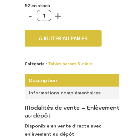
52 en stock
AJOUTER AU PANIER
Catégorie :
Tables basses & diner
Description
Informations complémentaires
Modalités de vente – Enlèvement
Accueil
au dépôt
Retour vers le sit
Disponible en
vente directe avec
Lounge
enlèvement au dépôt
.