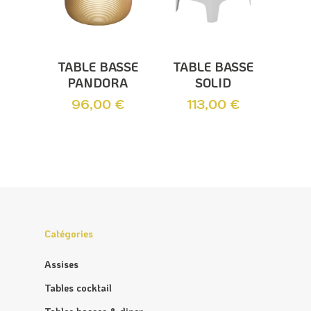
Ajouter Au
Ajouter Au
TABLE BASSE
TABLE BASSE
Panier
Panier
PANDORA
SOLID
96,00
€
113,00
€
Catégories
Assises
Tables cocktail