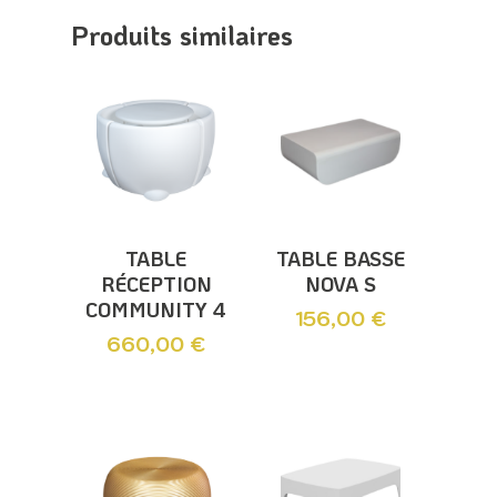
Produits similaires
Ajouter Au
Ajouter Au
TABLE
TABLE BASSE
Panier
Panier
RÉCEPTION
NOVA S
COMMUNITY 4
156,00
€
660,00
€