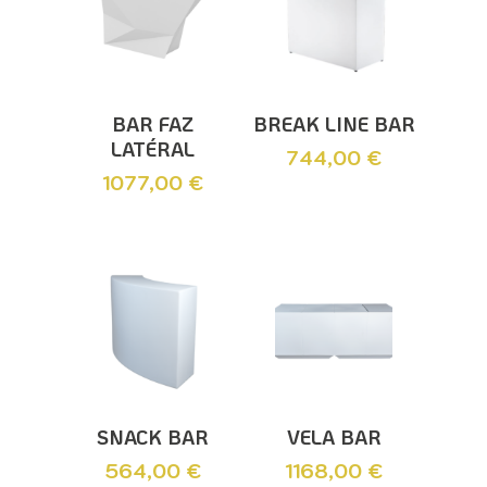
Ajouter Au
Ajouter Au
BAR FAZ
BREAK LINE BAR
Panier
Panier
LATÉRAL
744,00
€
1077,00
€
Ajouter Au
Ajouter Au
SNACK BAR
VELA BAR
Panier
Panier
564,00
€
1168,00
€