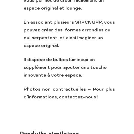
vous permet de créer facilement un
espace original et lounge.
En associant plusieurs SNACK BAR, vous
Accueil
pouvez créer des formes arrondies ou
qui serpentent, et ainsi imaginer un
Retour vers le sit
espace original.
Lounge
Il dispose de bulbes lumineux
en
supplément
pour ajouter une touche
innovante à votre espace.
Appeler
Photos non contractuelles – Pour plus
d’informations, contactez-nous !
Produits similaires