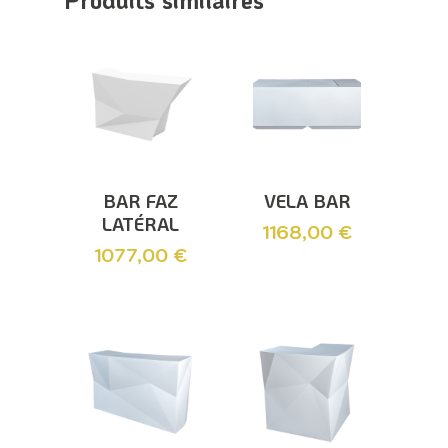
Ajouter Au
Ajouter Au
BAR FAZ
VELA BAR
Panier
Panier
LATÉRAL
1168,00
€
1077,00
€