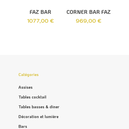
Lire La Suite
Ajouter Au
FAZ BAR
CORNER BAR FAZ
Panier
1077,00
€
969,00
€
Catégories
Assises
Tables cocktail
Tables basses & diner
Décoration et lumière
Bars