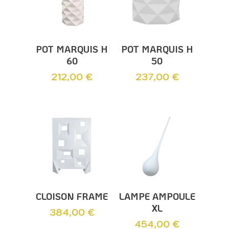
Ajouter Au
Ajouter Au
POT MARQUIS H
POT MARQUIS H
Panier
Panier
60
50
212,00
€
237,00
€
Ajouter Au
Ajouter Au
CLOISON FRAME
LAMPE AMPOULE
Panier
Panier
XL
384,00
€
454,00
€