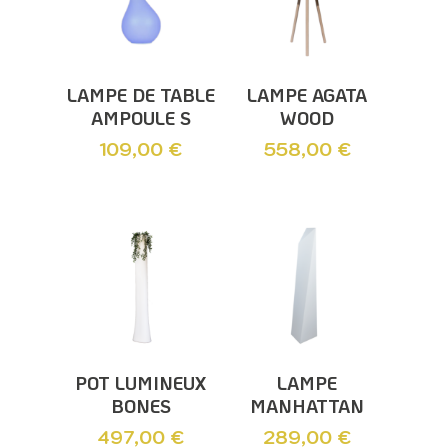
Ajouter Au
Ajouter Au
LAMPE DE TABLE
LAMPE AGATA
Panier
Panier
AMPOULE S
WOOD
109,00
€
558,00
€
Ajouter Au
Ajouter Au
POT LUMINEUX
LAMPE
Panier
Panier
BONES
MANHATTAN
497,00
€
289,00
€