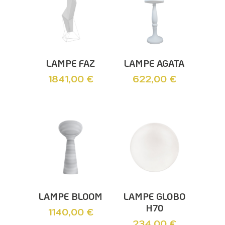
Ajouter Au
Ajouter Au
LAMPE FAZ
LAMPE AGATA
Panier
Panier
1841,00
€
622,00
€
Ajouter Au
Ajouter Au
LAMPE BLOOM
LAMPE GLOBO
Panier
Panier
H70
1140,00
€
234,00
€