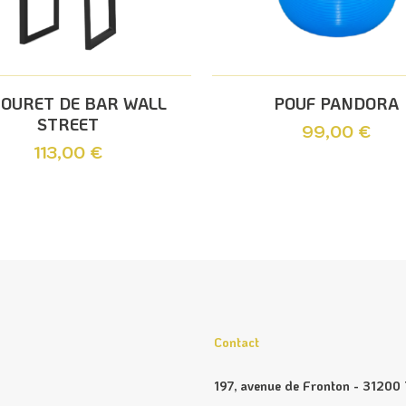
Ajouter Au Panier
Ajouter Au Panier
OURET DE BAR WALL
POUF PANDORA
STREET
99,00
€
113,00
€
Contact
197, avenue de Fronton - 31200