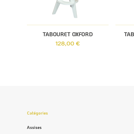
Ajouter Au Panier
TABOURET OXFORD
TAB
128,00
€
Catégories
Assises