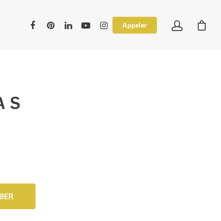
Appeler
A S
IER