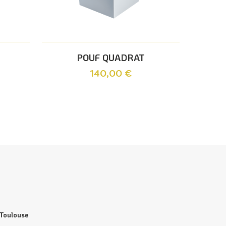
Ajouter Au Panier
POUF QUADRAT
140,00
€
 Toulouse