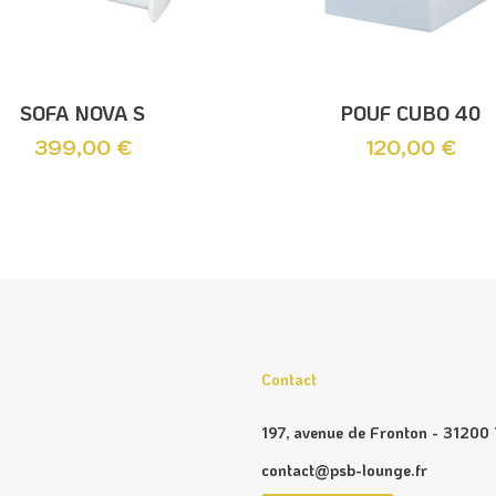
Ajouter Au Panier
Ajouter Au Panier
SOFA NOVA S
POUF CUBO 40
399,00
€
120,00
€
Contact
197, avenue de Fronton - 31200
contact@psb-lounge.fr