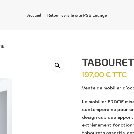
Accueil
Retour vers le site PSB Lounge
ME
TABOURET
197,00
€
TTC
Vente de mobilier d’oc
Le mobilier FRAME mis
contemporaine pour cré
design cubique apporte
extrêmement fonctionn
tabourets assortis, ce