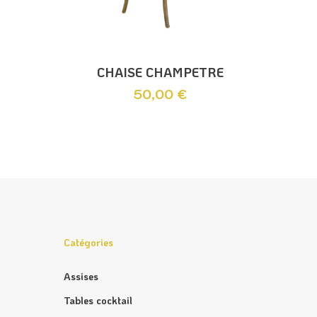
Ajouter Au Panier
CHAISE CHAMPETRE
50,00
€
Catégories
Assises
Tables cocktail